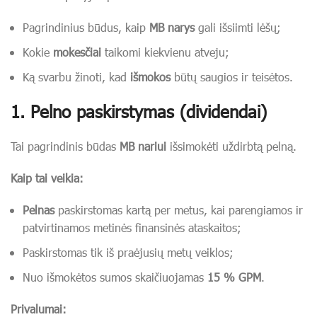
Pagrindinius būdus, kaip
MB narys
gali išsiimti lėšų;
Kokie
mokesčiai
taikomi kiekvienu atveju;
Ką svarbu žinoti, kad
išmokos
būtų saugios ir teisėtos.
1.
Pelno paskirstymas (dividendai)
Tai pagrindinis būdas
MB nariui
išsimokėti uždirbtą pelną.
Kaip tai veikia:
Pelnas
paskirstomas kartą per metus, kai parengiamos ir
patvirtinamos metinės finansinės ataskaitos;
Paskirstomas tik iš praėjusių metų veiklos;
Nuo išmokėtos sumos skaičiuojamas
15 % GPM
.
Privalumai: