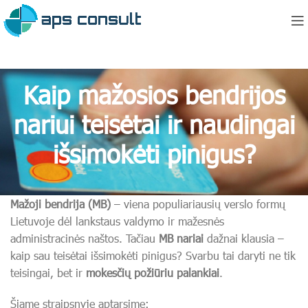
Kaip mažosios bendrijos
nariui teisėtai ir naudingai
išsimokėti pinigus?
Mažoji bendrija (MB)
– viena populiariausių verslo formų
Lietuvoje dėl lankstaus valdymo ir mažesnės
administracinės naštos. Tačiau
MB nariai
dažnai klausia –
kaip sau teisėtai išsimokėti pinigus? Svarbu tai daryti ne tik
teisingai, bet ir
mokesčių požiūriu palankiai
.
Šiame straipsnyje aptarsime: