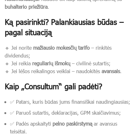
buhalterio priežiūra
.
Ką pasirinkti? Palankiausias būdas –
pagal situaciją
🔹 Jei norite
mažiausio mokesčių tarifo
– rinkitės
dividendus;
🔹 Jei reikia
reguliarių išmokų
– civilinė sutartis;
🔹 Jei lėšos reikalingos veiklai – naudokitės
avansais
.
Kaip
„Consultum“
gali padėti?
✅ Patars, kuris būdas jums finansiškai naudingiausias;
✅ Paruoš sutartis, deklaracijas, GPM skaičiavimus;
✅ Padės apskaityti
pelno paskirstymą
ar avansus
teisėtai.