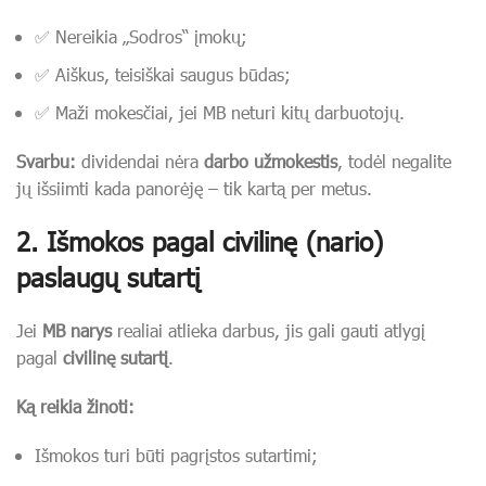
✅ Nereikia „Sodros“ įmokų;
✅ Aiškus, teisiškai saugus būdas;
✅ Maži mokesčiai, jei MB neturi kitų darbuotojų.
Svarbu:
dividendai nėra
darbo užmokestis
, todėl negalite
jų išsiimti kada panorėję – tik kartą per metus.
2.
Išmokos pagal civilinę (nario)
paslaugų sutartį
Jei
MB narys
realiai atlieka darbus, jis gali gauti atlygį
pagal
civilinę sutartį
.
Ką reikia žinoti:
Išmokos turi būti pagrįstos sutartimi;