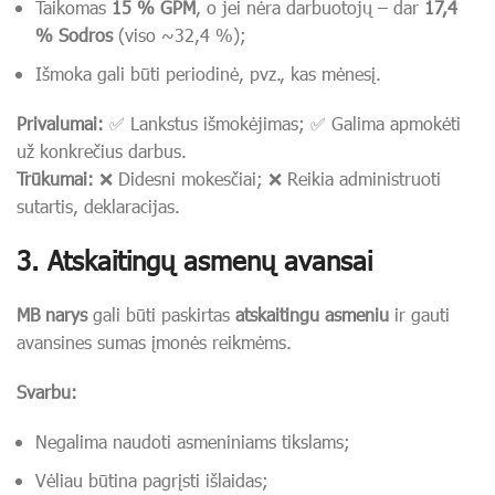
Taikomas
15 % GPM
, o jei nėra darbuotojų – dar
17,4
% Sodros
(viso ~32,4 %);
Išmoka gali būti periodinė, pvz., kas mėnesį.
Privalumai:
✅ Lankstus išmokėjimas; ✅ Galima apmokėti
už konkrečius darbus.
Trūkumai:
❌ Didesni mokesčiai; ❌ Reikia administruoti
sutartis, deklaracijas.
3.
Atskaitingų asmenų avansai
MB narys
gali būti paskirtas
atskaitingu asmeniu
ir gauti
avansines sumas įmonės reikmėms.
Svarbu:
Negalima naudoti asmeniniams tikslams;
Vėliau būtina pagrįsti išlaidas;