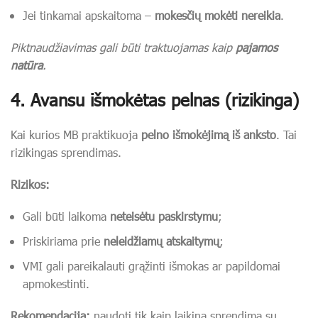
Jei tinkamai apskaitoma –
mokesčių mokėti nereikia
.
Piktnaudžiavimas gali būti traktuojamas kaip
pajamos
natūra
.
4.
Avansu išmokėtas pelnas (rizikinga)
Kai kurios MB praktikuoja
pelno išmokėjimą iš anksto
. Tai
rizikingas sprendimas.
Rizikos:
Gali būti laikoma
neteisėtu paskirstymu
;
Priskiriama prie
neleidžiamų atskaitymų
;
VMI gali pareikalauti grąžinti išmokas ar papildomai
apmokestinti.
Rekomendacija:
naudoti tik kaip laikiną sprendimą su