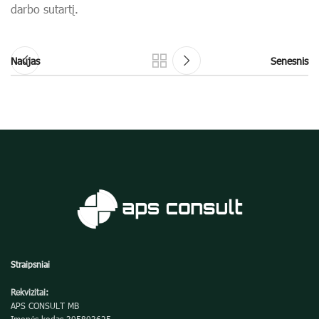
darbo sutartį.
Naujas
Senesnis
Straipsniai
Rekvizitai:
APS CONSULT MB
Įmonės kodas 305803625