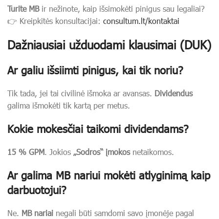
Turite MB
ir nežinote, kaip išsimokėti pinigus sau legaliai?
👉 Kreipkitės konsultacijai:
consultum.lt/kontaktai
Dažniausiai užduodami klausimai (DUK)
Ar galiu išsiimti pinigus, kai tik noriu?
Tik tada, jei tai civilinė išmoka ar avansas.
Dividendus
galima išmokėti tik kartą per metus.
Kokie mokesčiai taikomi dividendams?
15 % GPM
. Jokios
„Sodros“ įmokos
netaikomos.
Ar galima MB nariui mokėti atlyginimą kaip
darbuotojui?
Ne.
MB nariai
negali būti samdomi savo įmonėje pagal