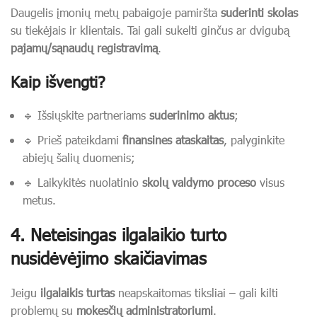
Daugelis įmonių metų pabaigoje pamiršta
suderinti skolas
su tiekėjais ir klientais. Tai gali sukelti ginčus ar dvigubą
pajamų/sąnaudų registravimą
.
Kaip išvengti?
🔹 Išsiųskite partneriams
suderinimo aktus
;
🔹 Prieš pateikdami
finansines ataskaitas
, palyginkite
abiejų šalių duomenis;
🔹 Laikykitės nuolatinio
skolų valdymo proceso
visus
metus.
4. Neteisingas ilgalaikio turto
nusidėvėjimo skaičiavimas
Jeigu
ilgalaikis turtas
neapskaitomas tiksliai – gali kilti
problemų su
mokesčių administratoriumi
.