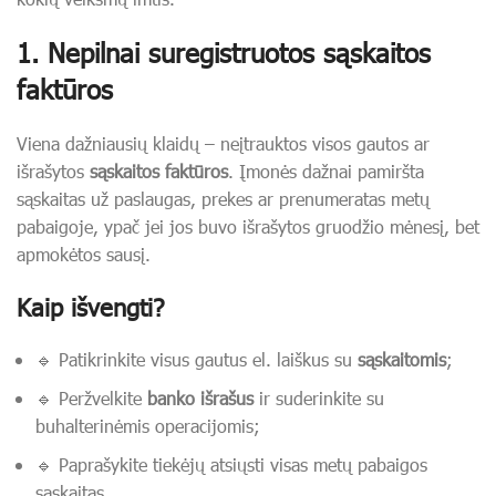
1. Nepilnai suregistruotos sąskaitos
faktūros
Viena dažniausių klaidų – neįtrauktos visos gautos ar
išrašytos
sąskaitos faktūros
. Įmonės dažnai pamiršta
sąskaitas už paslaugas, prekes ar prenumeratas metų
pabaigoje, ypač jei jos buvo išrašytos gruodžio mėnesį, bet
apmokėtos sausį.
Kaip išvengti?
🔹 Patikrinkite visus gautus el. laiškus su
sąskaitomis
;
🔹 Peržvelkite
banko išrašus
ir suderinkite su
buhalterinėmis operacijomis;
🔹 Paprašykite tiekėjų atsiųsti visas metų pabaigos
sąskaitas.