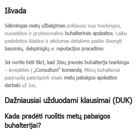
Išvada
Sėkmingas metų užbaigimas
priklauso nuo tvarkingos,
nuoseklios ir profesionalios
buhalterinės apskaitos
. Laiku
pastebėtos klaidos ir atidumas detalėms padės išvengti
bausmių
,
delspinigių
ar
reputacijos praradimo
.
Jei norite būti tikri, kad Jūsų įmonės buhalterija tvarkinga
– kreipkitės į
„Consultum“ komandą
. Mūsų buhalteriai
pasiruošę pasirūpinti visais
metų pabaigos apskaitos
darbais
už Jus.
Dažniausiai užduodami klausimai (DUK)
Kada pradėti ruoštis metų pabaigos
buhalterijai?