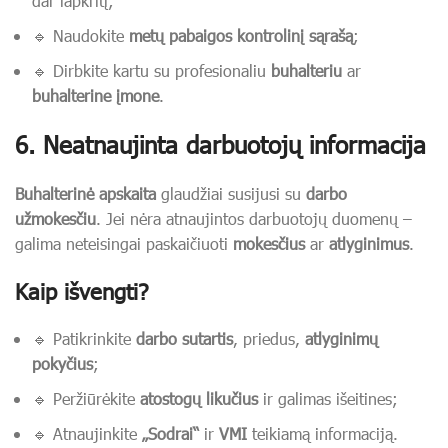
dar lapkritį;
🔹 Naudokite
metų pabaigos kontrolinį sąrašą
;
🔹 Dirbkite kartu su profesionaliu
buhalteriu
ar
buhalterine įmone
.
6. Neatnaujinta darbuotojų informacija
Buhalterinė apskaita
glaudžiai susijusi su
darbo
užmokesčiu
. Jei nėra atnaujintos darbuotojų duomenų –
galima neteisingai paskaičiuoti
mokesčius
ar
atlyginimus
.
Kaip išvengti?
🔹 Patikrinkite
darbo sutartis
, priedus,
atlyginimų
pokyčius
;
🔹 Peržiūrėkite
atostogų likučius
ir galimas išeitines;
🔹 Atnaujinkite
„Sodrai“
ir
VMI
teikiamą informaciją.