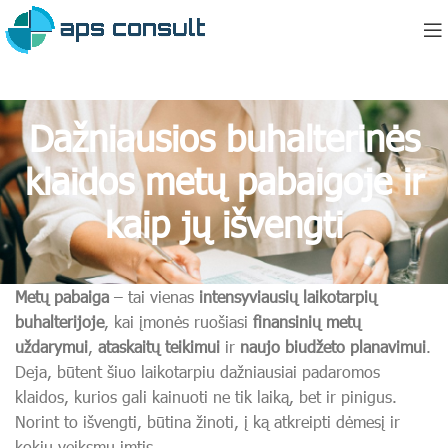
Dažniausios buhalterinės
klaidos metų pabaigoje ir
kaip jų išvengti
Metų pabaiga
– tai vienas
intensyviausių laikotarpių
buhalterijoje
, kai įmonės ruošiasi
finansinių metų
uždarymui
,
ataskaitų teikimui
ir
naujo biudžeto planavimui
.
Deja, būtent šiuo laikotarpiu dažniausiai padaromos
klaidos, kurios gali kainuoti ne tik laiką, bet ir pinigus.
Norint to išvengti, būtina žinoti, į ką atkreipti dėmesį ir
kokių veiksmų imtis.