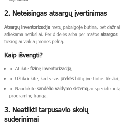
2. Neteisingas atsargų įvertinimas
Atsargų inventorizacija
metų pabaigoje būtina, bet dažnai
atliekama netiksliai. Per didelės arba per mažos
atsargos
tiesiogiai veikia įmonės pelną.
Kaip išvengti?
🔹 Atlikite
fizinę inventorizaciją
;
🔹 Užtikrinkite, kad visos
prekės
būtų įvertintos tiksliai;
🔹 Naudokite
sandėlio valdymo sistemą
ar specializuotą
programinę įrangą.
3. Neatlikti tarpusavio skolų
suderinimai