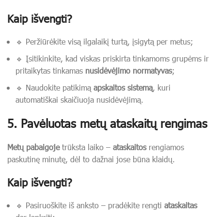
Kaip išvengti?
🔹 Peržiūrėkite visą ilgalaikį turtą, įsigytą per metus;
🔹 Įsitikinkite, kad viskas priskirta tinkamoms grupėms ir
pritaikytas tinkamas
nusidėvėjimo normatyvas
;
🔹 Naudokite patikimą
apskaitos sistemą
, kuri
automatiškai skaičiuoja nusidėvėjimą.
5. Pavėluotas metų ataskaitų rengimas
Metų pabaigoje
trūksta laiko –
ataskaitos
rengiamos
paskutinę minutę, dėl to dažnai jose būna klaidų.
Kaip išvengti?
🔹 Pasiruoškite iš anksto – pradėkite rengti
ataskaitas